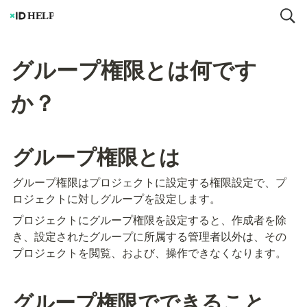
グループ権限とは何です
か？
グループ権限とは
グループ権限はプロジェクトに設定する権限設定で、プ
ロジェクトに対しグループを設定します。
プロジェクトにグループ権限を設定すると、作成者を除
き、設定されたグループに所属する管理者以外は、その
プロジェクトを閲覧、および、操作できなくなります。
グループ権限でできること