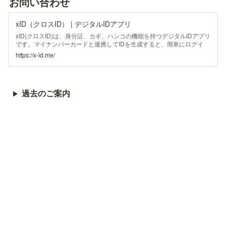
お問い合わせ
xID（クロスID） | デジタルIDアプリ
xID(クロスID)は、身分証、カギ、ハンコの機能を持つデジタルIDアプリ
です。マイナンバーカードと連携してIDを生成すると、簡単にログイ
ン、電子署名、そして本人確認を行うことが可能になります。
https://x-id.me/
過去のご案内
xID株式会社
〒100-0011
東京都千代田区内幸町２丁目１−６
日比谷パ
ークフロント19F
COPYRIGHT © 2020. MADE WITH ♥ AT 
xID
.