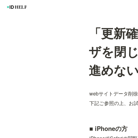
「更新
ザを閉
進めな
webサイトデータ削
下記ご参照の上、お
■ iPhoneの方