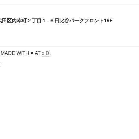
代田区内幸町２丁目１−６
日比谷パークフロント19F
 MADE WITH ♥ AT 
xID
.
ー