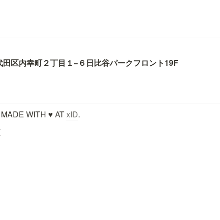
代田区内幸町２丁目１−６
日比谷パークフロント19F
 MADE WITH ♥ AT 
xID
.
ー