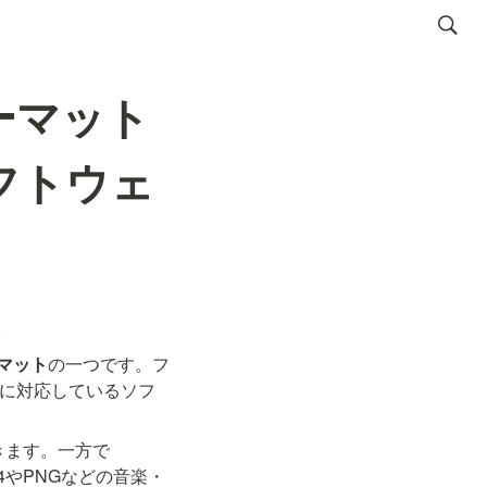
ーマット
ソフトウェ
。
マット
の一つです。フ
張子に対応しているソフ
きます。
一方で
MP4やPNGなどの音楽・