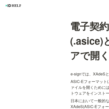
電子契約
(.as
アで開
e-signでは、XAd
ASiC-Eフォーマット
ァイルを開くために
トウェアをインスト
日本において一般的な
XAdeS(ASiC-E