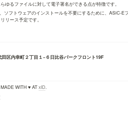
あらゆるファイルに対して電子署名ができる点が特徴です。
後、ソフトウェアのインストールを不要にするために、ASiC-Eフォー
日リリース予定です。
代田区内幸町２丁目１−６
日比谷パークフロント19F
 MADE WITH ♥ AT 
xID
.
ー