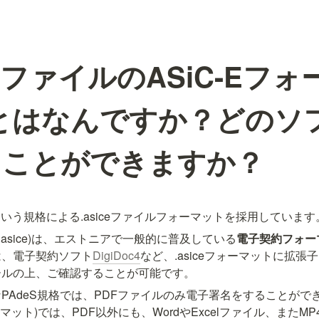
ファイルのASiC-Eフォ
ice)とはなんですか？どの
くことができますか？
eSという規格による.asiceファイルフォーマットを採用しています
(.asice)は、エストニアで一般的に普及している
電子契約フォー
は、電子契約ソフト
DigiDoc4
など、.asiceフォーマットに拡
ールの上、ご確認することが可能です。
PAdeS規格では、PDFファイルのみ電子署名をすることがで
フォーマット)では、PDF以外にも、WordやExcelファイル、また