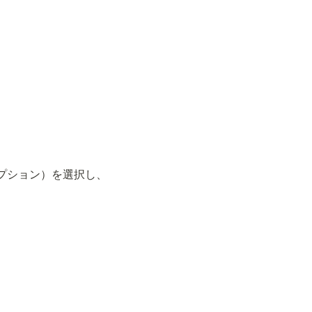
プション）を選択し、