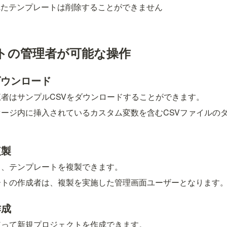
れたテンプレートは削除することができません
トの管理者が可能な操作
ダウンロード
者はサンプルCSVをダウンロードすることができます。
ージ内に挿入されているカスタム変数を含むCSVファイルの
複製
ら、テンプレートを複製できます。
ートの作成者は、複製を実施した管理画面ユーザーとなります
作成
使って新規プロジェクトを作成できます。