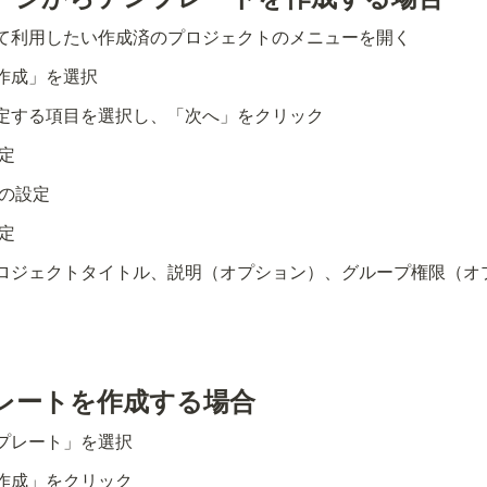
て利用したい作成済のプロジェクトのメニューを開く
作成」を選択
定する項目を選択し、「次へ」をクリック
定
の設定
定
ロジェクトタイトル、説明（オプション）、グループ権限（オ
レートを作成する場合
プレート」を選択
作成」をクリック