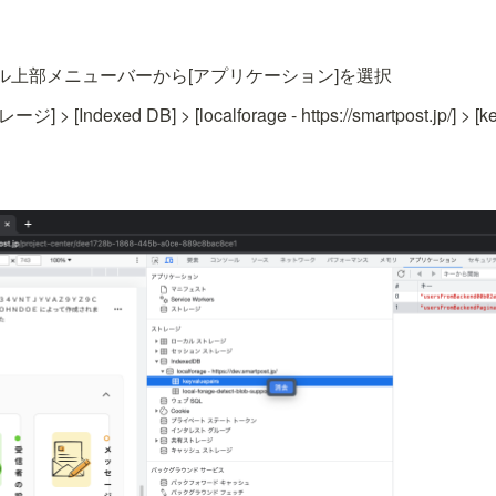
ル上部メニューバーから[アプリケーション]を選択
[Indexed DB] > [localforage - https://smartpost.jp/] > 