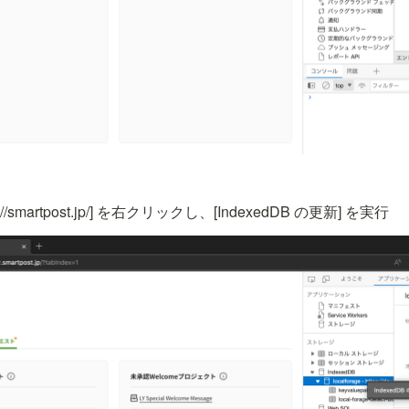
https://smartpost.jp/] を右クリックし、[IndexedDB の更新] を実行