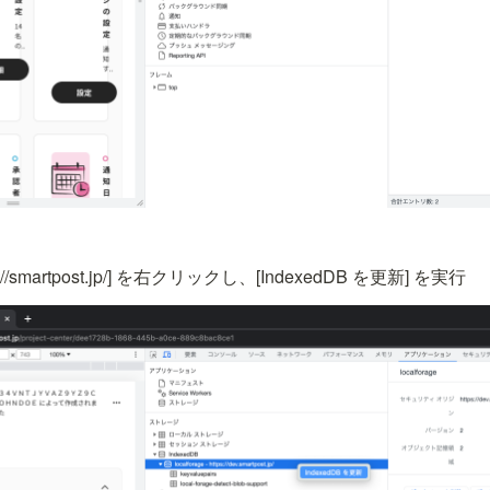
https://smartpost.jp/] を右クリックし、[IndexedDB を更新] を実行