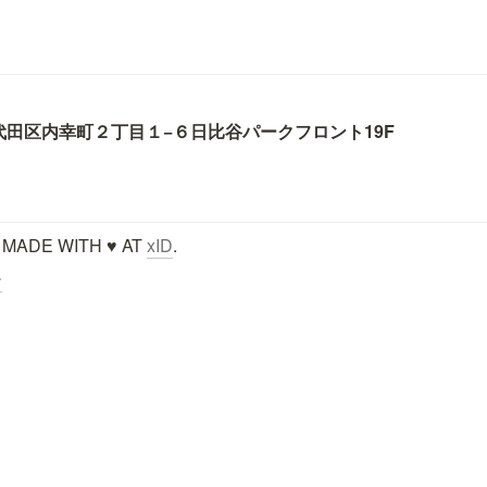
代田区内幸町２丁目１−６
日比谷パークフロント19F
 MADE WITH ♥ AT 
xID
.
ー